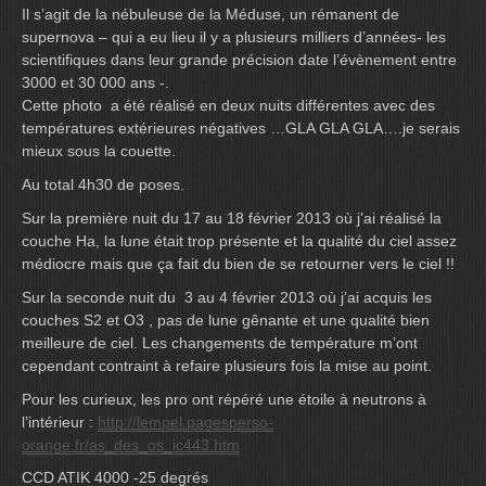
Il s’agit de la nébuleuse de la Méduse, un rémanent de
supernova – qui a eu lieu il y a plusieurs milliers d’années- les
scientifiques dans leur grande précision date l’évènement entre
3000 et 30 000 ans -.
Cette photo a été réalisé en deux nuits différentes avec des
températures extérieures négatives …GLA GLA GLA….je serais
mieux sous la couette.
Au total 4h30 de poses.
Sur la première nuit du 17 au 18 février 2013 où j’ai réalisé la
couche Ha, la lune était trop présente et la qualité du ciel assez
médiocre mais que ça fait du bien de se retourner vers le ciel !!
Sur la seconde nuit du 3 au 4 février 2013 où j’ai acquis les
couches S2 et O3 , pas de lune gênante et une qualité bien
meilleure de ciel. Les changements de température m’ont
cependant contraint à refaire plusieurs fois la mise au point.
Pour les curieux, les pro ont répéré une étoile à neutrons à
l’intérieur :
http://lempel.pagesperso-
orange.fr/as_des_os_ic443.htm
CCD ATIK 4000 -25 degrés