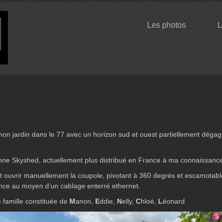
Les photos
L
 mon jardin dans le 77 avec un horizon sud et ouest partiellement dégag
nne Skyshed, actuellement plus distribué en France à ma connaissanc
ut ouvrir manuellement la coupole, pivotant à 360 degrés et escamotable
ance au moyen d’un cablage enterré ethernet.
 famille constituée de
M
anon,
E
ddie,
N
elly,
C
hloé,
L
éonard