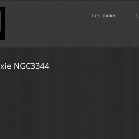
Les photos
L
axie NGC3344