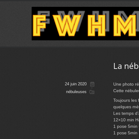
La néb
24 juin 2020
Une photo ré
Cette nébule
nébuleuses
Toujours les
quelques mèt
Les temps d’a
12×10 min H
1 pose 5min
1 pose 5min 