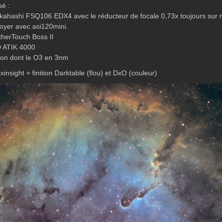
sé :
akahashi FSQ106 EDX4 avec le réducteur de focale 0,73x toujours sur 
oyer avec asi120mini.
herTouch Boss II
 ATIK 4000
odon dont le O3 en 3nm
xinsight + finition Darktable (flou) et DxO (couleur)