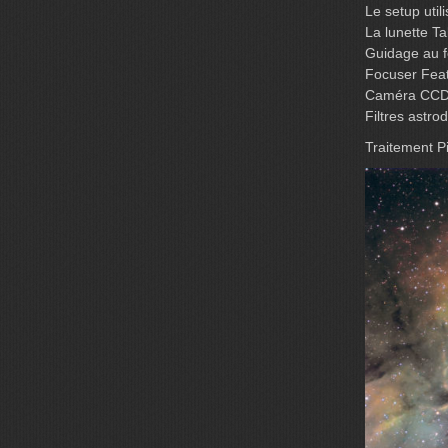
Le setup utili
La lunette T
Guidage au f
Focuser Feat
Caméra CCD
Filtres astr
Traitement Pi