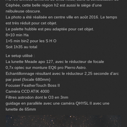
Céphée, cette belle région h2 est aussi le siège d’une
nébuleuse obscure.
La photo a été réalisée en centre ville en août 2016. Le temps
est très réduit pour cet objet.
Le palette hubble est peu adaptée pour cet objet.
8×10 min Ha
1×5 min bin2 pour les S H O
Soit 1h35 au total
Le setup utilisé :
La lunette Meade apo 127, avec le réducteur de focale
0,7x optec sur monture EQ6 pro Pierro Astro.
Echantillonnage résultant avec le réducteur 2,25 seconde d’arc
par pixel (focale 680mm)
Focuser FeatherTouch Boss II
Caméra CCD ATIK 4000
Filtres astrodon dont le O3 en 3nm
guidage en parallèle avec une caméra QHY5L II avec une
lunette de 65mm